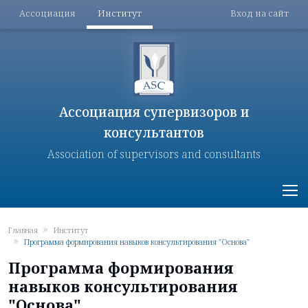
Меню разделов
Меню поль
Перейти к основному содержанию
Ассоциация
Институт
Вход на сайт
Ассоциация супервизоров и
консультантов
Association of supervisors and consultants
Главная
Институт
Программа формирования навыков консультирования "Основа"
Программа формирования
навыков консультирования
"Основа"