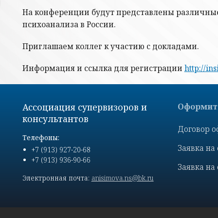
На конференции будут представлены различные
психоанализа в России.
Приглашаем коллег к участию с докладами.
Информация и ссылка для регистрации
http://ins
Ассоциация супервизоров и
Оформить
консультантов
Договор о
Телефоны:
Заявка на
+7 (913) 927-20-68
+7 (913) 936-90-66
Заявка на
Электронная почта:
anisimova.ns@bk.ru