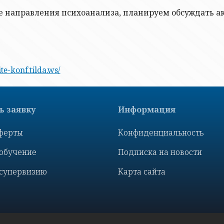
 направления психоанализа, планируем обсуждать ак
ite-konf.tilda.ws/
 заявку
Информация
ферты
Конфиденциальность
 обучение
Подписка на новости
 супервизию
Карта сайта