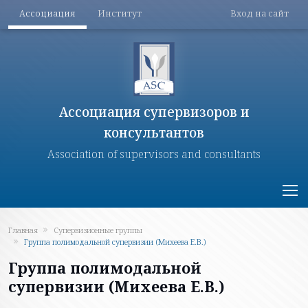
Меню разделов
Меню поль
Перейти к основному содержанию
Ассоциация
Институт
Вход на сайт
Ассоциация супервизоров и
консультантов
Association of supervisors and consultants
Главная
Супервизионные группы
Группа полимодальной супервизии (Михеева Е.В.)
Группа полимодальной
супервизии (Михеева Е.В.)