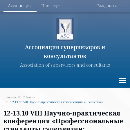
Меню разделов
Меню поль
Перейти к основному содержанию
Ассоциация
Институт
Вход на сайт
Ассоциация супервизоров и
консультантов
Association of supervisors and consultants
Главная
События
12-13.10 VIII Научно-практическая конференция «Профессион...
12-13.10 VIII Научно-практическая
конференция «Профессиональные
стандарты супервизии: