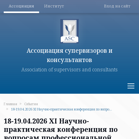
Меню разделов
Меню поль
Перейти к основному содержанию
Ассоциация
Институт
Вход на сайт
Ассоциация супервизоров и
консультантов
Association of supervisors and consultants
Главная
События
18-19.04.2026 XI Научно-практическая конференция по вопро...
18-19.04.2026 XI Научно-
практическая конференция по
вопросам профессиональной