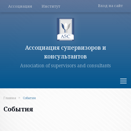
Меню поль
Перейти к основному содержанию
Меню разделов
Вход на сайт
Ассоциация
Институт
Ассоциация супервизоров и
консультантов
Association of supervisors and consultants
Главная
События
События