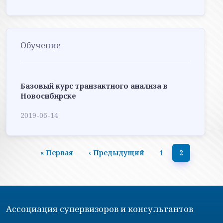
Обучение
Базовый курс транзактного анализа в
Новосибирске
2019-06-14
Нумерация страниц
« Первая
‹ Предыдущий
1
2
Первая страница
Предыдущая страница
Ассоциация супервизоров и консультантов