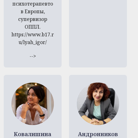
психотерапевто
в Европы,
супервизор
ОППЛ.
https://www.b17.r
u/lyah_igor/
-->
Ковалишина
Андронников