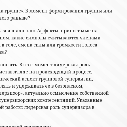
на группе». В момент формирования группы или
много раньше?
ться изначально. Аффекты, приносимые на
льном, какие символы считываются членами
 теле, смена силы или громкости голоса
ка?
авать. В этот момент лидерская роль
 метавзгляде на происходящий процесс,
мический аспект групповой супервизии,
ять и удерживать ее в безопасном,
ервизор», актуально осмысление собственной
–супервизорских компетентнций. Указанные
 работы: лидерская роль супервизора в
групповой супервизии.