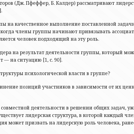
второв (Дж. Пфеффер, Б. Калдер) рассматривают лиде
.
ы на качественное выполнение поставленной задачи 
го когда члены группы начинают привязывать ассоциа
яется человек подходящий на эту роль.
лидера на результат деятельности группы, который мож
— на ситуацию [1, с. 90].
труктуры психологической власти в группе?
дчинение позиций участников в зависимости от их це
совместной деятельности в решении общих задач, уж
существует лидерская структура, в которой каждый ч
ия может призвать на лидерскую роль человека, ране