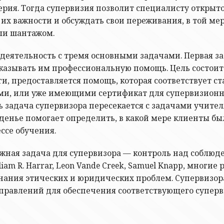
ерия. Тогда супервизия позволит специалисту откры
их важности и обсуждать свои переживания, в той мер
ли шантажом.
о деятельность с тремя основными задачами. Первая з
казывать им профессиональную помощь. Цель состоит 
, предоставляется помощь, которая соответствует ст
ми, или уже имеющими сертификат для супервизионно
 задача супервизора пересекается с задачами учител
денье помогает определить, в какой мере клиенты б
ссе обучения.
ная задача для супервизора — контроль над соблюде
iam R. Harrar, Leon Vande Creek, Samuel Knapp, мног
знания этических и юридических проблем. Супервизо
авлений для обеспечения соответствующего супервизи