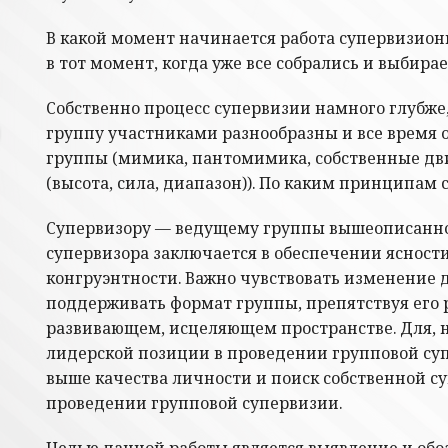
В какой момент начинается работа супервизион
в тот момент, когда уже все собрались и выбир
Собственно процесс супервизии намного глубже,
группу участниками разнообразны и все время о
группы (мимика, пантомимика, собственные дви
(высота, сила, диапазон)). По каким принципам 
Супервизору — ведущему группы вышеописанное 
супервизора заключается в обеспечении ясност
конгруэнтности. Важно чувствовать изменение 
поддерживать формат группы, препятствуя его р
развивающем, исцеляющем пространстве. Для, 
лидерской позиции в проведении групповой суп
выше качества личности и поиск собственной с
проведении групповой супервизии.
Целью данной работы является выявление и обо