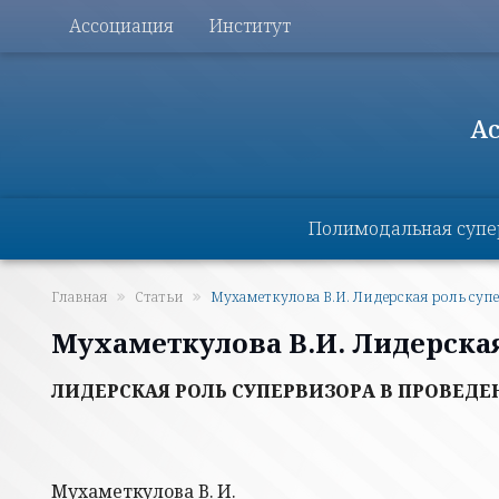
Перейти к основному содержанию
Меню разделов
Ассоциация
Институт
А
Основная навигация
Полимодальная супе
Главная
Статьи
Мухаметкулова В.И. Лидерская роль супер
Мухаметкулова В.И. Лидерска
ЛИДЕРСКАЯ РОЛЬ СУПЕРВИЗОРА В ПРОВЕД
Мухаметкулова В. И.