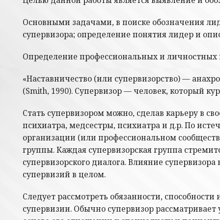
Основными задачами, в поиске обозначения лид
супервизора; определение понятия лидер и опис
Определение профессиональных и личностных 
«Наставничество (или супервизорство) — анахро
(Smith, 1990). Супервизор — человек, который ку
Стать супервизором можно, сделав карьеру в сво
психиатра, медсестры, психиатра и д.р. По ист
организации (или профессиональном сообществе
группы. Каждая супервизорская группа стремит
супервизорского диалога. Влияние супервизора 
супервизий в целом.
Следует рассмотреть обязанности, способности
супервизии. Обычно супервизор рассматривает у