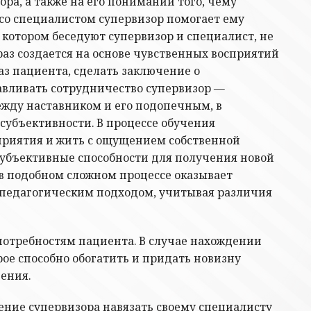
ра, а также на его понимании того, чему
со специалистом супервизор помогает ему
 котором беседуют супервизор и специалист, не
раз создается на основе чувственных восприятий
аз пациента, сделать заключение о
навливать сотрудничество супервизор —
между наставником и его подопечным, в
убъективности. В процессе обучения
приятия и жить с ощущением собственной
субъективные способности для получения новой
в подобном сложном процессе оказывает
ь педагогическим подходом, учитывая различия
потребностям пациента. В случае нахождении
ое способно обогатить и придать новизну
нения.
ение супервизора навязать своему специалисту