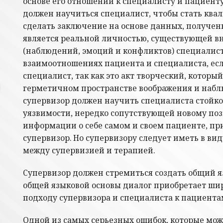
основе его отношении к специалисту и пациенту
должен научиться специалист, чтобы стать кв
сделать заключение на основе данных, полученн
является реальной личностью, существующей вне
(наблюдений, эмоций и конфликтов) специалист
взаимоотношениях пациента и специалиста, есл
специалист, так как это акт творческий, котор
герметичном пространстве воображения и наблю
супервизор должен научить специалиста стойко
уязвимости, нередко сопутствующей новому поз
информации о себе самом и своем пациенте, пр
супервизор. Но супервизору следует иметь в ви
между супервизией и терапией.
Супервизор должен стремиться создать общий я
общей языковой основы диалог приобретает шир
подходу супервизора и специалиста к пациентам,
Одной из самых серьезных ошибок, которые мож