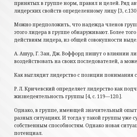
принятых в группе норм, правил и целей. Ряд а
лидерских свойств определенному лицу [3, с.130]
Можно предположить, что надежда членов групп
этого лидера в группе обнаруживают. Более то
действиям лидера, из общей совокупности выдел
А. Ашур, Г. Зан, Дж. Воффорд пишут о влиянии 
воздействовать на своих последователей, а может 
Как выглядит лидерство с позиции понимания с
Р. Л. Кричевский определяет лидерство как по
жизнедеятельность группы [4, c. 119—120.].
Однако, в группе, имеющей значительный опыт 
разных ситуациях. И тогда у такой группы уже 
собственным способностям. Однако новая ситуац
потенциал.