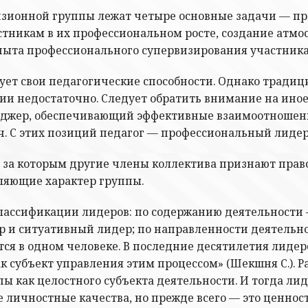
изионной группы лежат четыре основные задачи — п
тникам в их профессиональном росте, создание атмо
опыта профессионального супервизирования участник
ует свои педагогические способности. Однако тради
зии недостаточно. Следует обратить внимание на ино
енеджер, обеспечивающий эффективные взаимоотношен
. С этих позиций педагог — профессиональный лидер
 за которым другие члены коллектива признают право
ляющие характер группы.
ассификации лидеров: по содержанию деятельности 
р и ситуативный лидер; по направленности деятельн
ся в одном человеке. В последние десятилетия лидер
к субъект управления этим процессом» (Шекшня С.). 
пы как целостного субъекта деятельности. И тогда ли
личностные качества, но прежде всего — это ценнос