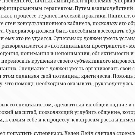
 последнего, личных амбициях и проблемах супервизо
алифицированным терапевтом. Путем взаимодействий 
ых в процессе терапевтической практики. Пациент, о
 стен консультационного кабинета, поскольку его об
а. Супервизор должен быть способным воссоздать обр
и ему это не удается. Супервизор должен уметь уста
ый разворачивается в «потенциальном пространстве» 
дения, понимания и непонимания, объективности и с
 переносить крушение своего субъективного мировос
нанию. Специалист должен уметь организовать свои 
и этом оценивая свой потенциал критически. Помощь 
ду, что помощь необходимо оказывать, руководствуяс
зык со специалистом, адекватный их общей задаче и 
окий масштаб, позволяющий углубить общение, котор
 к самим себе и к процессу, к вопросам роста и изме
ет допустить супервизор, Хелен Дейч считала стремл