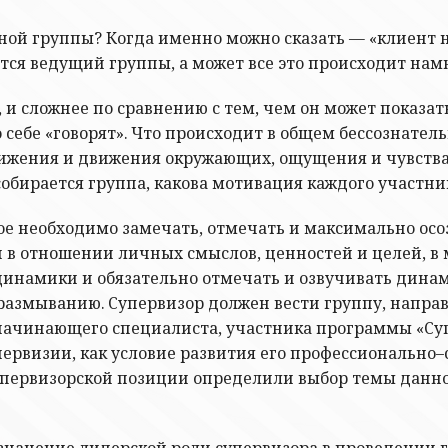
ной группы? Когда именно можно сказать — «клиент 
ается ведущий группы, а может все это происходит на
 и сложнее по сравнению с тем, чем он может показа
 себе «говорят». Что происходит в общем бессознате
жения и движения окружающих, ощущения и чувства в
собирается группа, какова мотивация каждого участни
необходимо замечать, отмечать и максимально осозн
и в отношении личных смыслов, ценностей и целей, в
динамики и обязательно отмечать и озвучивать дина
азмыванию. Супервизор должен вести группу, направл
начинающего специалиста, участника программы «Суп
ервизии, как условие развития его профессионально
упервизорской позиции определили выбор темы данной
значение лидерской роли супервизора в проведении 