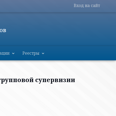
Меню пользова
Вход на сайт
ов
зации
Реестры
 групповой супервизии