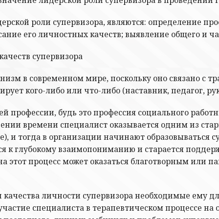
ерской роли супервизора, являются: определение пр
ание его личностных качеств; выявление общего и час
качеств супервизора
низм в современном мире, поскольку оно связано с т
рирует кого-либо или что-либо (наставник, педагог, ру
ей профессии, будь это профессия социального работн
ечении времени специалист оказывается одним из стар
), и тогда в организации начинают образовываться с
ся к глубокому взаимопониманию и старается поддер
на этот процесс может оказаться благотворным или па
 и качества личности супервизора необходимые ему 
частие специалиста в терапевтическом процессе на о