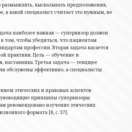
то размышлять, высказывать предположения,
е, в какой специалист считает это нужным, не
адача наиболее важная — супервизор должен
в том, чтобы убедиться, что пациентам
андартам профессии. Вторая задача касается
й практики. Цель — обучение и
я, наставника. Третья задача — текцщее
ыли обслужены эффективно, а специалисты
нием этических и правовых аспектов
ие руководящие принципы супервизоры
рам рекомендовано изучение этических
онного формата [8, c. 37].