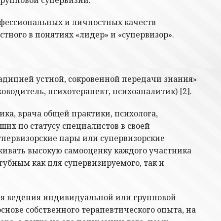
офессиональных и личностных качеств
тного в понятиях «лидер» и «супервизор».
радицией устной, сокровенной передачи знания»
ководитель, психотерапевт, психоаналитик) [2].
ика, врача общей практики, психолога,
ших по статусу специалистов в своей
упервизорские пары или супервизорские
живать высокую самооценку каждого участника
губным как для супервизируемого, так и
для ведения индивидуальной или групповой
снове собственного терапевтического опыта, на