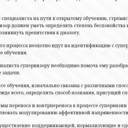
специалиста на пути к открытому обучению, стремяс
изор должен уметь определять степень беспокойства и
озникнуть препятствия к диалогу.
го процесса неохотно идут на идентификацию с супер
е обучения.
иалиста супервизору необходимо помочь ему разобрать
 задачи.
се обучения, изначально связаны с различными спос
жде всего, определить способ познания, присущий спе
мы переноса и контрпереноса в процессе супервизии
йствовать модулированию аффективной напряженности
 осуществление поддерживающей, нормализующие и с