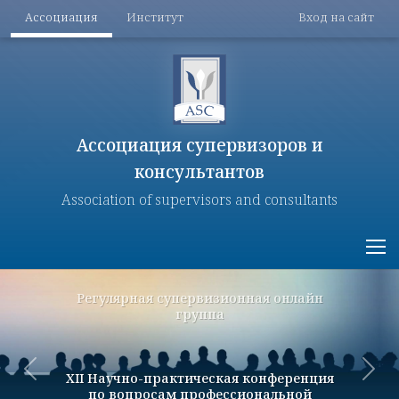
Меню разделов
Меню поль
Перейти к основному содержанию
Ассоциация
Институт
Вход на сайт
Ассоциация супервизоров и
консультантов
Association of supervisors and consultants
Назад
Впе
Регулярная супервизионная онлайн